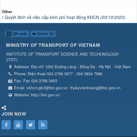
Other
Quyết định về việc cấp kinh phí hoạt động KHCN
(03/10/2023)
QR-code
Online: 52
MINISTRY OF TRANSPORT OF VIETNAM
INSTITUTE OF TRANSPORT SCIENCE AND TECHONOLOGY
(
ITST
)
Address:
Địa chỉ 1252 Đường Láng - Đống Đa - Hà Nội - Việt Nam
Phone:
Điện thoại 024 3766 3977 - 024 3834 7980
Fax:
Fax 024 3766 3403
Email:
vkhcn-gtvt@itst.gov.vn
thukyvientruong@itst.gov.vn
Website:
http://itst.gov.vn
JOIN NOW