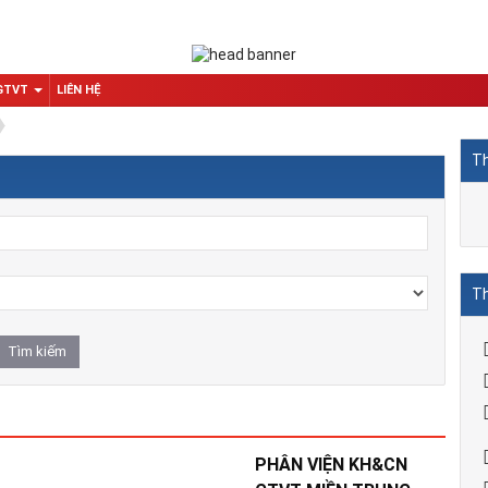
 GTVT
LIÊN HỆ
Th
Th
PHÂN VIỆN KH&CN