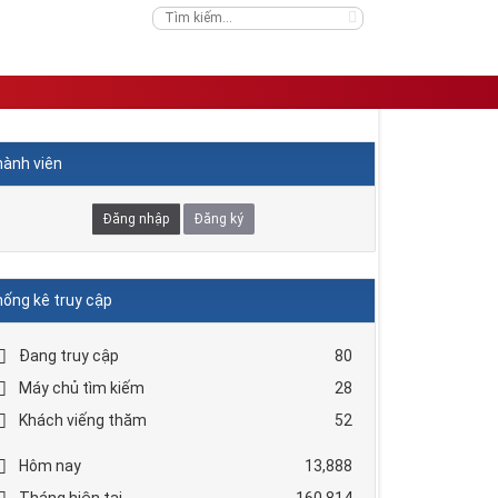
ành viên
Đăng nhập
Đăng ký
ống kê truy cập
Đang truy cập
80
Máy chủ tìm kiếm
28
Khách viếng thăm
52
Hôm nay
13,888
Tháng hiện tại
160,814