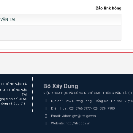
Báo link hỏng
VẬN TẢI:
Bộ Xây Dựng
Ệ GIAO THÔNG VẬN
(
VIỆN KHOA HỌC VÀ CÔNG NGHỆ GIAO THÔNG VẬN TẢI
I
TẢI.
ghị định số 96-NĐ
Địa chỉ:
1252 Đường Láng - Đống Đa - Hà Nội - Việt
thông và Bưu điện
Điện thoại:
024 3766 3977 - 024 3834 7980
Email:
vkhcn-gtvt@itst.gov.vn
Website:
http://itst.gov.vn