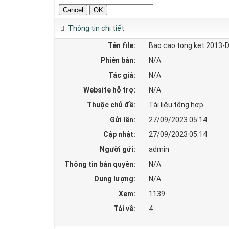
Thông tin chi tiết
Tên file:
Bao cao tong ket 2013-
Phiên bản:
N/A
Tác giả:
N/A
Website hỗ trợ:
N/A
Thuộc chủ đề:
Tài liệu tổng hợp
Gửi lên:
27/09/2023 05:14
Cập nhật:
27/09/2023 05:14
Người gửi:
admin
Thông tin bản quyền:
N/A
Dung lượng:
N/A
Xem:
1139
Tải về:
4