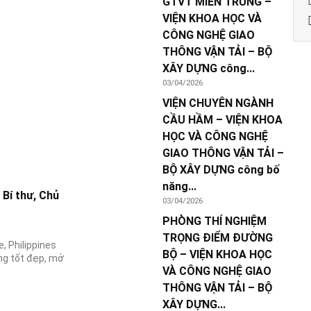
GTVT MIỀN TRUNG –
VIỆN KHOA HỌC VÀ
CÔNG NGHỆ GIAO
THÔNG VẬN TẢI – BỘ
XÂY DỰNG công...
03/04/2026
VIỆN CHUYÊN NGÀNH
CẦU HẦM – VIỆN KHOA
HỌC VÀ CÔNG NGHỆ
GIAO THÔNG VẬN TẢI –
BỘ XÂY DỰNG công bố
năng...
Bí thư, Chủ
03/04/2026
PHÒNG THÍ NGHIỆM
TRỌNG ĐIỂM ĐƯỜNG
, Philippines
BỘ – VIỆN KHOA HỌC
ng tốt đẹp, mở
VÀ CÔNG NGHỆ GIAO
THÔNG VẬN TẢI – BỘ
XÂY DỰNG...