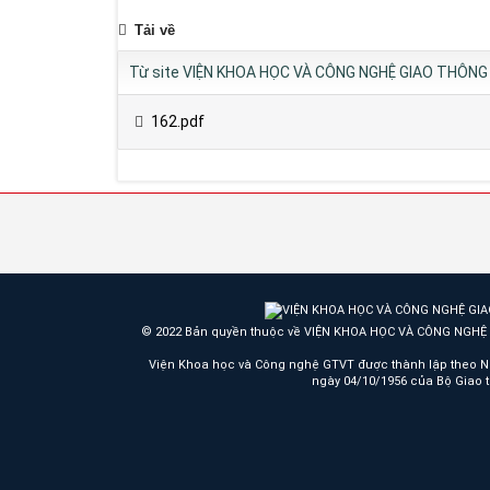
Tải về
Từ site VIỆN KHOA HỌC VÀ CÔNG NGHỆ GIAO THÔNG 
162.pdf
© 2022 Bản quyền thuộc về VIỆN KHOA HỌC VÀ CÔNG NGH
Viện Khoa học và Công nghệ GTVT được thành lập theo N
ngày 04/10/1956 của Bộ Giao 