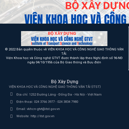
© 2022 Bản quyền thuộc về VIỆN KHOA HỌC VÀ CÔNG NGHỆ GIAO THÔNG VẬN
TẢI.
Viện Khoa học và Công nghệ GTVT được thành lập theo Nghị định số 96-NĐ
ngày 04/10/1956 của Bộ Giao thông và Bưu điện
Bộ Xây Dựng
(
)
VIỆN KHOA HỌC VÀ CÔNG NGHỆ GIAO THÔNG VẬN TẢI
ITST
Địa chỉ:
1252 Đường Láng - Đống Đa - Hà Nội - Việt Nam
Điện thoại:
024 3766 3977 - 024 3834 7980
Email:
vkhcn-gtvt@itst.gov.vn
Website:
http://itst.gov.vn