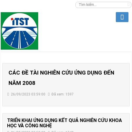
CÁC ĐỀ TÀI NGHIÊN CỨU ỨNG DỤNG ĐẾN
NĂM 2008
26/09/2023 03:59:00
Đã xem: 1597
TRIỂN KHAI ỨNG DỤNG KẾT QUẢ NGHIÊN CỨU KHOA
HỌC VÀ CÔNG NGHỆ