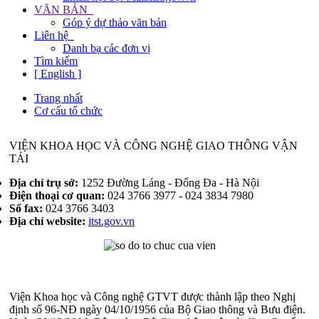
VĂN BẢN
Góp ý dự thảo văn bản
Liên hệ
Danh bạ các đơn vị
Tìm kiếm
[ English ]
Trang nhất
Cơ cấu tổ chức
VIỆN KHOA HỌC VÀ CÔNG NGHỆ GIAO THÔNG VẬN
TẢI
Địa chỉ trụ sở:
1252 Đường Láng - Đống Đa - Hà Nội
Điện thoại cơ quan:
024 3766 3977 - 024 3834 7980
Số fax:
024 3766 3403
Địa chỉ website:
itst.gov.vn
Viện Khoa học và Công nghệ GTVT được thành lập theo Nghị
định số 96-NĐ ngày 04/10/1956 của Bộ Giao thông và Bưu điện.