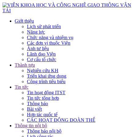
Giới thiệu
Lịch sử phát triển
Năng lực
Chức năng và nhiệm vụ
Các đơn vị thuộc Viện
Ảnh tư liệu
Lãnh đạo Viện
Cơ cấu tổ chức
Thành tựu
Nghiên cứu KH
Triển khai ứng dụng
Công trình tiêu biểu
Tin tức
Tin hoạt động ITST
Tin tức tổng hợp
Thông báo
Bài viết
Hợp tác quốc tế
CÁC HOẠT ĐỘNG ĐOÀN THỂ
Thông tin nội bộ
Thông báo nội bộ
Lịch công tác