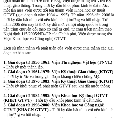
(giai đoạn từ năm 1976 đến 1983), Viện được mang tên Viện Kỹ
thuật giao thông. Trong thời kỳ đầu khôi phục kinh tế đất nước,
một lần nữa Viện được đổi tên thành Viện Khoa học kỹ thuật
GTVT (giai đoạn từ năm 1984 – 1995). Từ năm 1996 đến 2006 là
thời kỳ dần bắt nhịp với nền kinh tế thị trường và hội nhập. Từ
năm 2006 đến nay là thời kỳ đổi mới và hội nhập quốc tế trong
tiến trình chuyển đổi theo cơ chế tự chủ, tự chịu trách nhiệm theo
Nghị định 115/2005/NĐ-CP của Chính phủ, Viện được mang tên
Viện Khoa học và Công nghệ GTVT.
Lịch sử hình thành và phát triển của Viện được chia thành các giai
đoạn cơ bản sau:
1.
Giai đoạn từ 1956-1961:
Viện Thí nghiệm Vật liệu (TNVL)
-
Thời kỳ mới thành lập.
2.
Giai đoạn từ 1961-1975:
Viện Kỹ thuật Giao thông (KTGT)
-
Thời kỳ trước và trong giai đoạn kháng chiến chống Mỹ.
3.
Giai đoạn từ 1976-1983:
Viện Kỹ thuật Giao thông (KTGT)
-
Thời kỳ khôi phục và phát triển GTVT sau khi đất nước thống
nhất.
4.
Giai đoạn từ 1984-1995:
Viện Khoa học Kỹ thuật GTVT
(KHKT GTVT) -
Thời kỳ đầu khôi phục kinh tế đất nước.
5.
Giai đoạn từ 1996-2006:
Viện Khoa học và Công nghệ
GTVT (KH&CN GTVT) -
Thời kỳ dần bắt nhịp với nền kinh tế
thị trường và hội nhập.