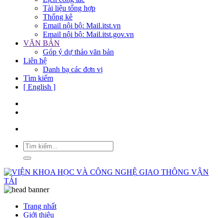
Tài liệu tổng hợp
Thống kê
Email nội bộ: Mail.itst.vn
Email nội bộ: Mail.itst.gov.vn
VĂN BẢN
Góp ý dự thảo văn bản
Liên hệ
Danh bạ các đơn vị
Tìm kiếm
[ English ]
Trang nhất
Giới thiệu