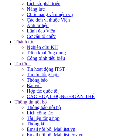
Lịch sử phát triển
Năng lực
Chức năng và nhiệm vụ
Các đơn vị thuộc Viện
Ảnh tư liệu
Lãnh đạo Viện
Cơ cấu tổ chức
Thành tựu
Nghiên cứu KH
Triển khai ứng dụng
Công trình tiêu biểu
Tin tức
Tin hoạt động ITST
Tin tức tổng hợp
Thông báo
Bài viết
Hợp tác quốc tế
CÁC HOẠT ĐỘNG ĐOÀN THỂ
Thông tin nội bộ
Thông báo nội bộ
Lịch công tác
Tài liệu tổng hợp
Thống kê
Email nội bộ: Mail.itst.vn
Email nội bộ: Mail.itst.gov.vn