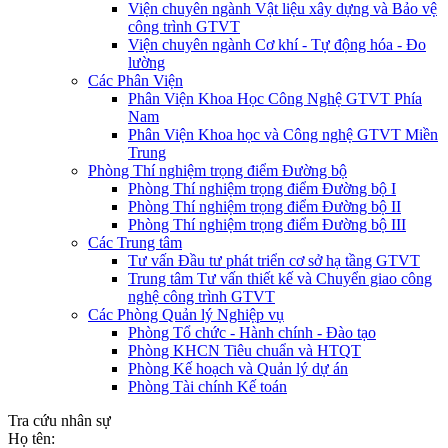
Viện chuyên ngành Vật liệu xây dựng và Bảo vệ
công trình GTVT
Viện chuyên ngành Cơ khí - Tự động hóa - Đo
lường
Các Phân Viện
Phân Viện Khoa Học Công Nghệ GTVT Phía
Nam
Phân Viện Khoa học và Công nghệ GTVT Miền
Trung
Phòng Thí nghiệm trọng điểm Đường bộ
Phòng Thí nghiệm trọng điểm Đường bộ I
Phòng Thí nghiệm trọng điểm Đường bộ II
Phòng Thí nghiệm trọng điểm Đường bộ III
Các Trung tâm
Tư vấn Đầu tư phát triển cơ sở hạ tầng GTVT
Trung tâm Tư vấn thiết kế và Chuyển giao công
nghệ công trình GTVT
Các Phòng Quản lý Nghiệp vụ
Phòng Tổ chức - Hành chính - Đào tạo
Phòng KHCN Tiêu chuẩn và HTQT
Phòng Kế hoạch và Quản lý dự án
Phòng Tài chính Kế toán
Tra cứu nhân sự
Họ tên: