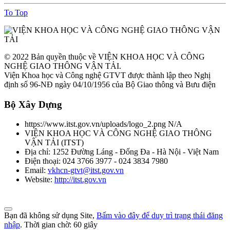
To Top
© 2022 Bản quyền thuộc về VIỆN KHOA HỌC VÀ CÔNG
NGHỆ GIAO THÔNG VẬN TẢI.
Viện Khoa học và Công nghệ GTVT được thành lập theo Nghị
định số 96-NĐ ngày 04/10/1956 của Bộ Giao thông và Bưu điện
Bộ Xây Dựng
https://www.itst.gov.vn/uploads/logo_2.png
N/A
VIỆN KHOA HỌC VÀ CÔNG NGHỆ GIAO THÔNG
VẬN TẢI
(
ITST
)
Địa chỉ:
1252 Đường Láng - Đống Đa - Hà Nội - Việt Nam
Điện thoại:
024 3766 3977 - 024 3834 7980
Email:
vkhcn-gtvt@itst.gov.vn
Website:
http://itst.gov.vn
Bạn đã không sử dụng Site,
Bấm vào đây để duy trì trạng thái đăng
nhập
. Thời gian chờ:
60
giây