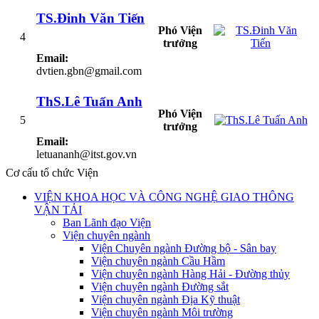
TS.Đinh Văn Tiến
Phó Viện
4
trưởng
Email:
dvtien.gbn@gmail.com
ThS.Lê Tuấn Anh
Phó Viện
5
trưởng
Email:
letuananh@itst.gov.vn
Cơ cấu tổ chức Viện
VIỆN KHOA HỌC VÀ CÔNG NGHỆ GIAO THÔNG
VẬN TẢI
Ban Lãnh đạo Viện
Viện chuyên ngành
Viện Chuyên ngành Đường bộ - Sân bay
Viện chuyên ngành Cầu Hầm
Viện chuyên ngành Hàng Hải - Đường thủy
Viện chuyên ngành Đường sắt
Viện chuyên ngành Địa Kỹ thuật
Viện chuyên ngành Môi trường