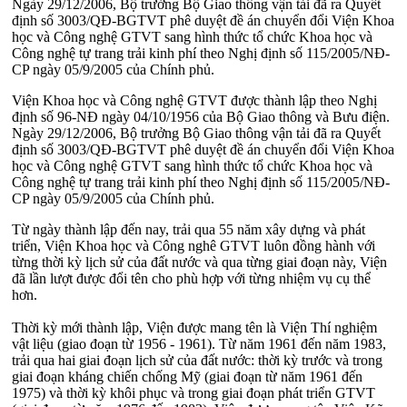
Ngày 29/12/2006, Bộ trưởng Bộ Giao thông vận tải đã ra Quyết
định số 3003/QĐ-BGTVT phê duyệt đề án chuyển đổi Viện Khoa
học và Công nghệ GTVT sang hình thức tổ chức Khoa học và
Công nghệ tự trang trải kinh phí theo Nghị định số 115/2005/NĐ-
CP ngày 05/9/2005 của Chính phủ.
Viện Khoa học và Công nghệ GTVT được thành lập theo Nghị
định số 96-NĐ ngày 04/10/1956 của Bộ Giao thông và Bưu điện.
Ngày 29/12/2006, Bộ trưởng Bộ Giao thông vận tải đã ra Quyết
định số 3003/QĐ-BGTVT phê duyệt đề án chuyển đổi Viện Khoa
học và Công nghệ GTVT sang hình thức tổ chức Khoa học và
Công nghệ tự trang trải kinh phí theo Nghị định số 115/2005/NĐ-
CP ngày 05/9/2005 của Chính phủ.
Từ ngày thành lập đến nay, trải qua 55 năm xây dựng và phát
triển, Viện Khoa học và Công nghê GTVT luôn đồng hành với
từng thời kỳ lịch sử của đất nước và qua từng giai đoạn này, Viện
đã lần lượt được đổi tên cho phù hợp với từng nhiệm vụ cụ thể
hơn.
Thời kỳ mới thành lập, Viện được mang tên là Viện Thí nghiệm
vật liệu (giao đoạn từ 1956 - 1961). Từ năm 1961 đến năm 1983,
trải qua hai giai đoạn lịch sử của đất nước: thời kỳ trước và trong
giai đoạn kháng chiến chống Mỹ (giai đoạn từ năm 1961 đến
1975) và thời kỳ khôi phục và trong giai đoạn phát triển GTVT