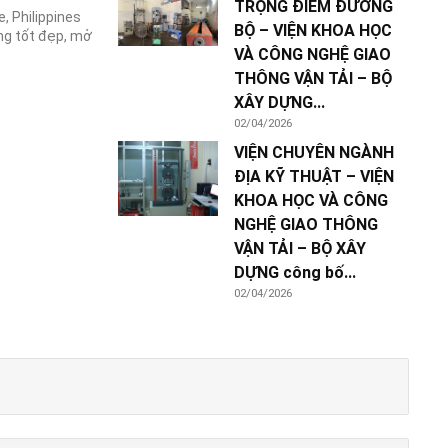
TRỌNG ĐIỂM ĐƯỜNG
, Philippines
BỘ – VIỆN KHOA HỌC
ng tốt đẹp, mở
VÀ CÔNG NGHỆ GIAO
THÔNG VẬN TẢI – BỘ
XÂY DỰNG...
02/04/2026
VIỆN CHUYÊN NGÀNH
ĐỊA KỸ THUẬT – VIỆN
KHOA HỌC VÀ CÔNG
NGHỆ GIAO THÔNG
VẬN TẢI – BỘ XÂY
DỰNG công bố...
02/04/2026