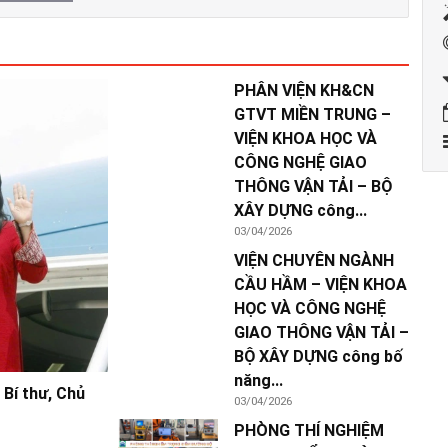
PHÂN VIỆN KH&CN
GTVT MIỀN TRUNG –
VIỆN KHOA HỌC VÀ
CÔNG NGHỆ GIAO
THÔNG VẬN TẢI – BỘ
XÂY DỰNG công...
03/04/2026
VIỆN CHUYÊN NGÀNH
CẦU HẦM – VIỆN KHOA
HỌC VÀ CÔNG NGHỆ
GIAO THÔNG VẬN TẢI –
BỘ XÂY DỰNG công bố
năng...
Bí thư, Chủ
03/04/2026
PHÒNG THÍ NGHIỆM