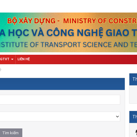
 GTVT
LIÊN HỆ
Th
Th