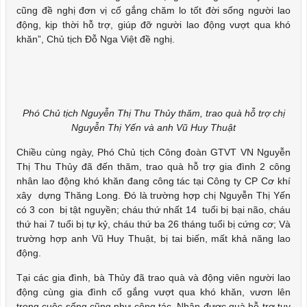
cũng đề nghị đơn vị cố gắng chăm lo tốt đời sống người lao
động, kịp thời hỗ trợ, giúp đỡ người lao động vượt qua khó
khăn”, Chủ tịch Đỗ Nga Việt đề nghị.
Phó Chủ tịch Nguyễn Thị Thu Thủy thăm, trao quà hỗ trợ chị
Nguyễn Thị Yến và anh Vũ Huy Thuật
Chiều cùng ngày, Phó Chủ tịch Công đoàn GTVT VN Nguyễn
Thị Thu Thủy đã đến thăm, trao quà hỗ trợ gia đình 2 công
nhân lao động khó khăn đang công tác tại Công ty CP Cơ khí
xây dựng Thăng Long. Đó là trường hợp chị Nguyễn Thị Yến
có 3 con bị tật nguyền; cháu thứ nhất 14 tuổi bị bại não, cháu
thứ hai 7 tuổi bị tự kỷ, cháu thứ ba 26 tháng tuổi bị cứng cơ; Và
trường hợp anh Vũ Huy Thuật, bị tai biến, mất khả năng lao
động.
Tại các gia đình, bà Thủy đã trao quà và động viên người lao
động cùng gia đình cố gắng vượt qua khó khăn, vươn lên
trong cuộc sống cũng như công tác. Nhận được quà hỗ trợ tuy