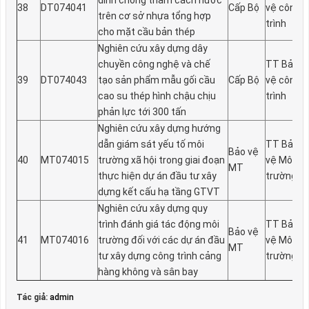
dính chống thấm cách n­ước
38
DT074041
Cấp Bộ
vệ công
trên cơ sở nhựa tổng hợp
trình
cho mặt cầu bản thép
Nghiên cứu xây dựng dây
chuyền công nghệ và chế
TT Bảo
39
DT074043
tạo sản phẩm mẫu gối cầu
Cấp Bộ
vệ công
cao su thép hình chậu chịu
trình
phản lực tới 300 tấn
Nghiên cứu xây dựng hư­ớng
dẫn giám sát yếu tố môi
TT Bảo
Bảo vệ
40
MT074015
trư­ờng xã hội trong giai đoạn
vệ Môi
MT
thực hiện dự án đầu tư­ xây
trường
dựng kết cấu hạ tầng GTVT
Nghiên cứu xây dựng quy
trình đánh giá tác động môi
TT Bảo
Bảo vệ
41
MT074016
tr­ường đối với các dự án đầu
vệ Môi
MT
tư­ xây dựng công trình cảng
trường
hàng không và sân bay
Tác giả:
admin