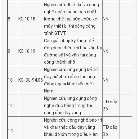
Nghiên cứu thiết kế và công
nghệ nhằm nâng cao chất
8
KC 10.18
lư­ợng chế tạo sửa chữa xe
NN
máy thiết bị thi công công
trình GTVT
Các giải pháp kỹ thuật để
ứng dụng điện khí hóa vận tải
9
KC 10.19
NN
đư­ờng sắt và vận tải công
cộng thành phố
Nghiên cứu ứng dụng bể nổi
đáy hở chứa dầm thô hoạt
10
KC-ĐL-94.05
NN
động ngoài khơi biển Việt
Nam
Nghiên cứu ứng dụng công
TĐ cấp
12
nghệ đúc hẫng trong thi
Bộ
công cầu dây văng
Nghiên cứu công nghệ bảo trì
và khai thác cầu dây văng
TĐ cấp
14
khẩu độ lớn trong điều kiện
Bộ