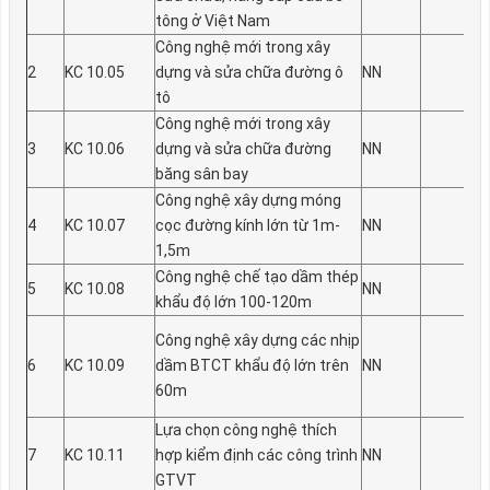
tông ở Việt Nam
Công nghệ mới trong xây
2
KC 10.05
dựng và sửa chữa đư­ờng ô
NN
tô
Công nghệ mới trong xây
3
KC 10.06
dựng và sửa chữa đư­ờng
NN
băng sân bay
Công nghệ xây dựng móng
4
KC 10.07
cọc đ­ường kính lớn từ 1m-
NN
1,5m
Công nghệ chế tạo dầm thép
5
KC 10.08
NN
khẩu độ lớn 100-120m
Công nghệ xây dựng các nhịp
6
KC 10.09
dầm BTCT khẩu độ lớn trên
NN
60m
Lựa chọn công nghệ thích
7
KC 10.11
hợp kiểm định các công trình
NN
GTVT