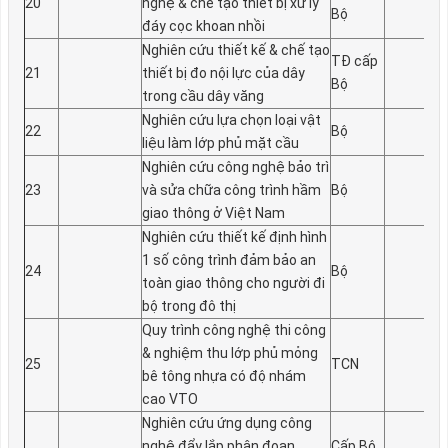
20
nghệ & chế tạo thiết bị xử lý
Bộ
đáy cọc khoan nhồi
Nghiên cứu thiết kế & chế tạo
TĐ cấp
21
thiết bị đo nội lực của dây
Bộ
trong cầu dây văng
Nghiên cứu lựa chọn loại vật
22
Bộ
liệu làm lớp phủ mặt cầu
Nghiên cứu công nghệ bảo trì
23
và sửa chữa công trình hầm
Bộ
giao thông ở Việt Nam
Nghiên cứu thiết kế định hình
1 số công trình đảm bảo an
24
Bộ
toàn giao thông cho ng­ười đi
bộ trong đô thị
Quy trình công nghệ thi công
& nghiệm thu lớp phủ mỏng
25
TCN
bê tông nhựa có độ nhám
cao VTO
Nghiên cứu ứng dụng công
nghệ đẩy lắp phân đoạn
Cấp Bộ