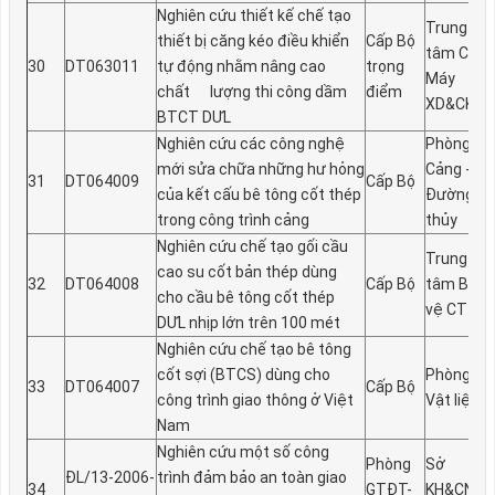
Nghiên cứu thiết kế chế tạo
Trung
thiết bị căng kéo điều khiển
Cấp Bộ
tâm CN
30
DT063011
tự động nhằm nâng cao
trọng
Máy
chất l­ượng thi công dầm
điểm
XD&CKTN
BTCT DƯL
Nghiên cứu các công nghệ
Phòng
mới sửa chữa những hư­ hỏng
Cảng -
31
DT064009
Cấp Bộ
của kết cấu bê tông cốt thép
Đư­ờng
trong công trình cảng
thủy
Nghiên cứu chế tạo gối cầu
Trung
cao su cốt bản thép dùng
32
DT064008
Cấp Bộ
tâm Bảo
cho cầu bê tông cốt thép
vệ CT
DƯL nhịp lớn trên 100 mét
Nghiên cứu chế tạo bê tông
cốt sợi (BTCS) dùng cho
Phòng
33
DT064007
Cấp Bộ
công trình giao thông ở Việt
Vật liệu
Nam
Nghiên cứu một số công
Phòng
Sở
ĐL/13-2006-
trình đảm bảo an toàn giao
34
GTĐT-
KH&CN H