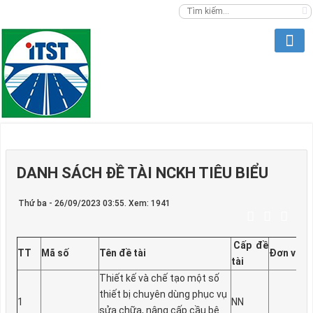
DANH SÁCH ĐỀ TÀI NCKH TIÊU BIỂU
Thứ ba - 26/09/2023 03:55. Xem: 1941
Cấp đề
TT
Mã số
Tên đề tài
Đơn vị
tài
Thiết kế và chế tạo một số
thiết bị chuyên dùng phục vụ
1
NN
sửa chữa, nâng cấp cầu bê