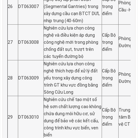
Phòng
26
DT063007
(Segmental Gantries) trong
trọng
Cầu -Hầm
xây dựng cầu cạn BTCT DƯL
điểm
nhịp trung (40-60m)
Nghiên cứu lựa chọn công
nghệ và điều kiện áp dụng
Cấp Bộ
Phòng
27
DT063008
công nghệ mới trong phòng
trọng
Đư­ờng
chống đất sụt, tr­ượt trên
điểm
các tuyến đường bộ
Nghiên cứu lựa chọn công
nghệ thích hợp để xử lý đất
Cấp Bộ
Phòng
28
DT063009
yếu trong xây dựng công
trọng
Đư­ờng
trình GT khu vực đồng bằng
điểm
Sông Cửu Long
Nghiên cứu chế tạo một số
hệ sơn chất lượng cao không
Cấp Bộ
Trung
chứa dung môi hữu cơ, sử
29
DT063010
trọng
tâm Bảo
dụng để bảo vệ các kết cấu,
điểm
vệ CT
công trình khu vực biển, ven
biển