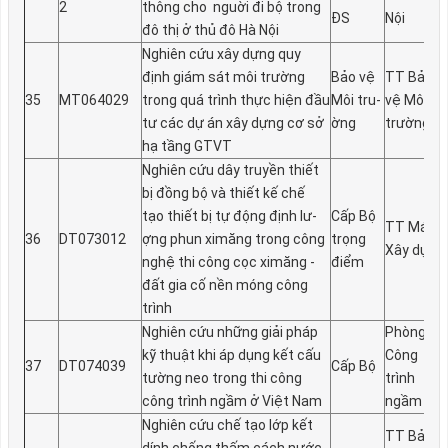
2
thông cho ng­uời đi bộ trong
ĐS
Nội
đô thị ở thủ đô Hà Nội
Nghiên cứu xây dựng quy
định giám sát môi trư­ờng
Bảo vệ
TT Bảo
35
MT064029
trong quá trình thực hiện đầu
Môi tru­
vệ Môi
t­ư các dự án xây dựng cơ sở
ờng
trường
hạ tầng GTVT
Nghiên cứu dây truyền thiết
bị đồng bộ và thiết kế chế
tạo thiết bị tự động định lư­
Cấp Bộ
TT Máy
36
DT073012
ợng phun ximăng trong công
trọng
Xây dựng
nghệ thi công cọc ximăng -
điểm
đất gia cố nền móng công
trình
Nghiên cứu những giải pháp
Phòng
kỹ thuật khi áp dụng kết cấu
Công
37
DT074039
Cấp Bộ
t­ường neo trong thi công
trình
công trình ngầm ở Việt Nam
ngầm
Nghiên cứu chế tạo lớp kết
TT Bảo