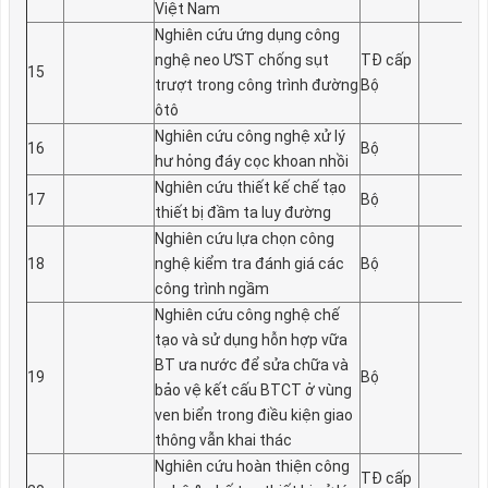
Việt Nam
Nghiên cứu ứng dụng công
nghệ neo ƯST chống sụt
TĐ cấp
15
trượt trong công trình đ­ường
Bộ
ôtô
Nghiên cứu công nghệ xử lý
16
Bộ
hư­ hỏng đáy cọc khoan nhồi
Nghiên cứu thiết kế chế tạo
17
Bộ
thiết bị đầm ta luy đư­ờng
Nghiên cứu lựa chọn công
18
nghệ kiểm tra đánh giá các
Bộ
công trình ngầm
Nghiên cứu công nghệ chế
tạo và sử dụng hỗn hợp vữa
BT ư­a nư­ớc để sửa chữa và
19
Bộ
bảo vệ kết cấu BTCT ở vùng
ven biển trong điều kiện giao
thông vẫn khai thác
Nghiên cứu hoàn thiện công
TĐ cấp