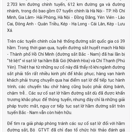
2.703 km đường chính tuyến, 612 km đường ga và đường
nhánh, trong đó bao gồm 07 tuyến chính là Hà Nội - TP. Hồ Chí
Minh, Gia Lâm- Hải Phòng, Hà Nội - Đồng Đăng, Yên Viên - Lào
Cai, Đông Anh - Quán Triều, Kép - Hạ Long - Cái Lân, Kép - Lưu
Xá.
Trên các tuyến chính của hệ thống đường sắt quốc gia có 39
hầm. Trong thời gian qua, tuyến đường sắt huyết mạch Hà Nội
- Thành phố Hồ Chí Minh (đường sắt Bắc - Nam) đã hai lần bị
“tê liệt” vì sạt lở tại hầm Bãi Gió (Khánh Hòa) và Chí Thạnh (Phú
Yên). Thiệt hại từ những sự cố này đã thấy rõ khi ngành đường
sắt phải tốn rất nhiều kinh phí để khắc phục; hàng vạn hành
khách phải trung chuyển qua hai điểm sạt lở để tiếp tục hành
trình; các chuyến tàu chở hàng cũng buộc phải dừng bánh,
chậm trễ… Các sự cố sạt lở hầm đường sắt dù đã được khẩn
trương khắc phục để thông tuyến, nhưng đây chỉ là những giải
pháp trước mắt, nguy cơ tiếp tục sạt lở hầm đường sắt trên
tuyến Bắc - Nam vẫn còn hiện hữu.
Để tìm ra giải pháp phòng tránh các sự cố sạt lở đối với hầm
đường sắt, Bộ GTVT đã chỉ đạo tổ chức hội thảo đánh giá