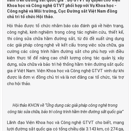
hầm trên đường sắt quốc gia”. Bộ GTVT ủy quyền cho Viện
Khoa học và Công nghệ GTVT phối hợp với Vụ Khoa học -
Công nghệ và Môi trường, Cục Đường sắt Việt Nam đồng
chủ trì tổ chức Hội thảo.
Hội thảo được tổ chức nhằm báo cáo đánh giá về hiện trạng,
công nghệ, kinh nghiệm trong công tác nghiên cứu, thiết kế,
thi công sửa chữa hầm đường sắt, từ đó đề xuất ứng dụng
các giải pháp công nghệ về kết cấu trong việc sửa chữa, gia
cường các công trình hầm đường sắt cho phù hợp với điều
kiện thực tế để nâng cao chất lượng công tác quản lý, xây
dựng, sửa chữa và bảo trì hệ thống hầm trên đường sắt quốc
gia ở Việt Nam. Viện Khoa học và Công nghệ GTVT vinh dự khi
được là đơn vị đồng chủ trì và là nơi đăng cai tổ chức, tài trợ
cho hội thảo.
Hội thảo KHCN về “Ứng dụng các giải pháp công nghệ trong
công tác sửa chữa, bảo trì công trình hầm trên đường sắt quốc gia”
Lãnh đạo Viện Khoa học và Công nghệ GTVT cho biết, mạng
lưới đường sắt quốc gia có tổng chiều dài 3.143 km, có 274 ga,