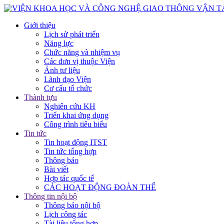
Giới thiệu
Lịch sử phát triển
Năng lực
Chức năng và nhiệm vụ
Các đơn vị thuộc Viện
Ảnh tư liệu
Lãnh đạo Viện
Cơ cấu tổ chức
Thành tựu
Nghiên cứu KH
Triển khai ứng dụng
Công trình tiêu biểu
Tin tức
Tin hoạt động ITST
Tin tức tổng hợp
Thông báo
Bài viết
Hợp tác quốc tế
CÁC HOẠT ĐỘNG ĐOÀN THỂ
Thông tin nội bộ
Thông báo nội bộ
Lịch công tác
Tài liệu tổng hợp