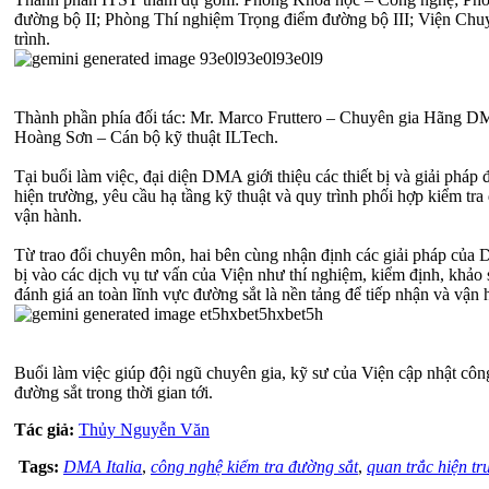
đường bộ II; Phòng Thí nghiệm Trọng điểm đường bộ III; Viện Ch
trình.
Thành phần phía đối tác: Mr. Marco Fruttero – Chuyên gia Hãng 
Hoàng Sơn – Cán bộ kỹ thuật ILTech.
Tại buổi làm việc, đại diện DMA giới thiệu các thiết bị và giải phá
hiện trường, yêu cầu hạ tầng kỹ thuật và quy trình phối hợp kiểm tr
vận hành.
Từ trao đổi chuyên môn, hai bên cùng nhận định các giải pháp của D
bị vào các dịch vụ tư vấn của Viện như thí nghiệm, kiểm định, khảo 
đánh giá an toàn lĩnh vực đường sắt là nền tảng để tiếp nhận và vận 
Buổi làm việc giúp đội ngũ chuyên gia, kỹ sư của Viện cập nhật côn
đường sắt trong thời gian tới.
Tác giả:
Thủy Nguyễn Văn
Tags:
DMA Italia
,
công nghệ kiểm tra đường sắt
,
quan trắc hiện t