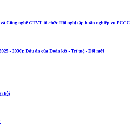
học và Công nghệ GTVT tổ chức Hội nghị tập huấn nghiệp vụ 
25 - 2030): Dấu ấn của Đoàn kết - Trí tuệ - Đổi mới
i hội
T