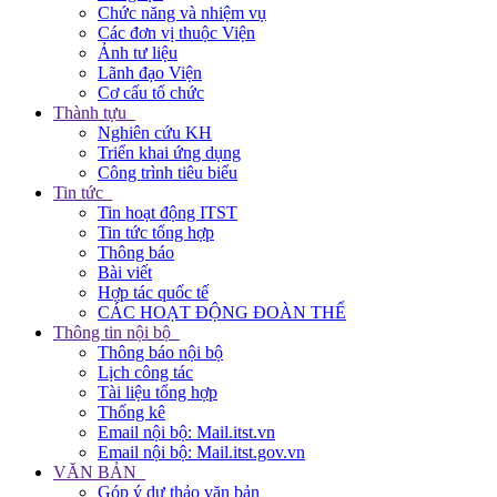
Chức năng và nhiệm vụ
Các đơn vị thuộc Viện
Ảnh tư liệu
Lãnh đạo Viện
Cơ cấu tổ chức
Thành tựu
Nghiên cứu KH
Triển khai ứng dụng
Công trình tiêu biểu
Tin tức
Tin hoạt động ITST
Tin tức tổng hợp
Thông báo
Bài viết
Hợp tác quốc tế
CÁC HOẠT ĐỘNG ĐOÀN THỂ
Thông tin nội bộ
Thông báo nội bộ
Lịch công tác
Tài liệu tổng hợp
Thống kê
Email nội bộ: Mail.itst.vn
Email nội bộ: Mail.itst.gov.vn
VĂN BẢN
Góp ý dự thảo văn bản