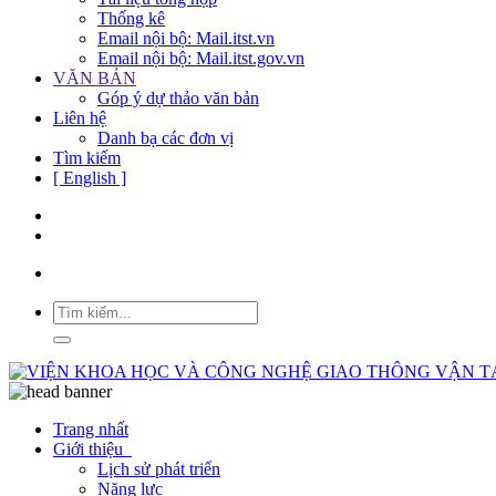
Thống kê
Email nội bộ: Mail.itst.vn
Email nội bộ: Mail.itst.gov.vn
VĂN BẢN
Góp ý dự thảo văn bản
Liên hệ
Danh bạ các đơn vị
Tìm kiếm
[ English ]
Trang nhất
Giới thiệu
Lịch sử phát triển
Năng lực