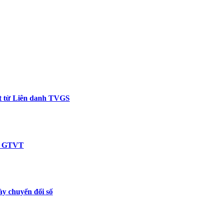
ết từ Liên danh TVGS
ện GTVT
y chuyển đổi số