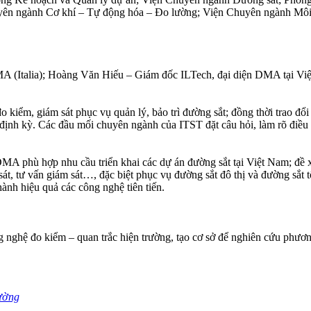
uyên ngành Cơ khí – Tự động hóa – Đo lường; Viện Chuyên ngành Môi
DMA (Italia); Hoàng Văn Hiếu – Giám đốc ILTech, đại diện DMA tại 
p đo kiểm, giám sát phục vụ quản lý, bảo trì đường sắt; đồng thời trao
a định kỳ. Các đầu mối chuyên ngành của ITST đặt câu hỏi, làm rõ điều 
MA phù hợp nhu cầu triển khai các dự án đường sắt tại Việt Nam; đề xu
sát, tư vấn giám sát…, đặc biệt phục vụ đường sắt đô thị và đường sắt
hành hiệu quả các công nghệ tiên tiến.
g nghệ đo kiểm – quan trắc hiện trường, tạo cơ sở để nghiên cứu phươn
rường