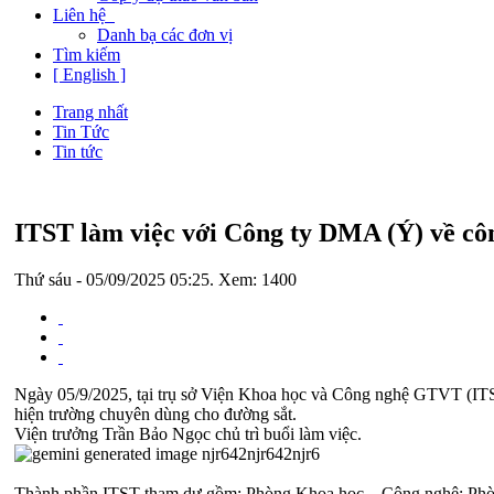
Liên hệ
Danh bạ các đơn vị
Tìm kiếm
[ English ]
Trang nhất
Tin Tức
Tin tức
ITST làm việc với Công ty DMA (Ý) về cô
Thứ sáu - 05/09/2025 05:25. Xem: 1400
Ngày 05/9/2025, tại trụ sở Viện Khoa học và Công nghệ GTVT (ITST)
hiện trường chuyên dùng cho đường sắt.
Viện trưởng Trần Bảo Ngọc chủ trì buổi làm việc.
Thành phần ITST tham dự gồm: Phòng Khoa học – Công nghệ; Phòn