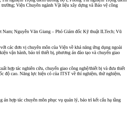
 trường; Viện Chuyên ngành Vật liệu xây dựng và Bảo vệ công
Việt Nam; Nguyễn Văn Giang – Phó Giám đốc Kỹ thuật ILTech; Vũ
 đổi với các đơn vị chuyên môn của Viện về khả năng ứng dụng ngoài
kiện vận hành, bảo trì thiết bị, phương án đào tạo và chuyển giao
ất hợp tác nghiên cứu, chuyển giao công nghệ/thiết bị và đưa thiết
 tốc độ cao. Năng lực hiện có của ITST về thí nghiệm, thử nghiệm,
g án hợp tác chuyên môn phục vụ quản lý, bảo trì kết cấu hạ tầng