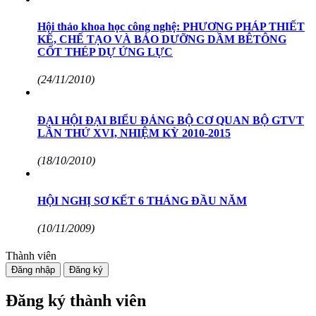
Hội thảo khoa học công nghệ: PHƯƠNG PHÁP THIẾT
KẾ, CHẾ TẠO VÀ BẢO DƯỠNG DẦM BÊTÔNG
CỐT THÉP DỰ ỨNG LỰC
(24/11/2010)
ĐẠI HỘI ĐẠI BIỂU ĐẢNG BỘ CƠ QUAN BỘ GTVT
LẦN THỨ XVI, NHIỆM KỲ 2010-2015
(18/10/2010)
HỘI NGHỊ SƠ KẾT 6 THÁNG ĐẦU NĂM
(10/11/2009)
Thành viên
Đăng nhập
Đăng ký
Đăng ký thành viên