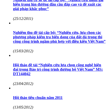
hiện trạng lún đường đầu cầu đắp cao và đề xuất các
giải pháp khắc phục”
(25/12/2011)
Nghiệm thu đề tài cấp bộ: “Nghiên cứu, lựa chọn các
phương pháp kiểm tra biến dạng của đất đá trong thi
công công trình ngầm phù hợp với điều kiện Việt Nam”
(15/03/2012)
Hội thảo đề tài “Nghiên cứu lựa chọn công nghệ hiện
đại trong Bảo trì công trình đường bộ Việt Nam” MS:
DT144042
(23/04/2012)
Hội thảo tiêu chuẩn năm 2011
(13/05/2012)