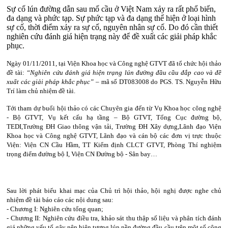
Sự cố lún đường dẫn sau mố cầu ở Việt Nam xảy ra rất phổ biến,
đa dạng và phức tạp. Sự phức tạp và đa dạng thể hiện ở loại hình
sự cố, thời điểm xảy ra sự cố, nguyên nhân sự cố. Do đó cần thiết
nghiên cứu đánh giá hiện trạng này để đề xuất các giải pháp khắc
phục.
Ngày 01/11/2011, tại Viện Khoa học và Công nghệ GTVT đã tổ chức hội thảo
đề tài:
“Nghiên cứu đánh giá hiện trạng lún đường đầu cầu đắp cao và đề
xuất các giải pháp khắc phục”
– mã số DT083008 do PGS. TS. Nguyễn Hữu
Trí làm chủ nhiệm đề tài.
Tới tham dự buổi hội thảo có
các Chuyên gia đến từ Vụ Khoa học công nghệ
- Bộ GTVT, Vụ kết cấu hạ tầng – Bộ GTVT, Tổng Cục đường bộ,
TEDI,Trường ĐH Giao thông vận tải, Trường ĐH Xây dựng,
Lãnh đạo Viện
Khoa học và Công nghệ GTVT, Lãnh đạo và cán bộ các đơn vị trực thuộc
Viện: Viện CN Cầu Hầm, TT Kiểm định CLCT GTVT, Phòng Thí nghiệm
trọng điểm đường bộ I, Viện CN Đường bộ - Sân bay…
Sau lời phát biểu khai mạc của Chủ trì hội thảo, hội nghị được nghe chủ
nhiệm đề tài báo cáo các nội dung sau:
- Chương I: Nghiên cứu tổng quan;
- Chương II: Nghiên cứu điều tra, khảo sát thu thập số liệu và phân tích đánh
giá những yếu tố gây nên hiện tượng lún nền đường đầu cầu trên một số công