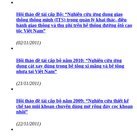
Hội thảo đề tài cấp Bộ: “Nghiên cứu ứng dụng giao
thông thông minh (ITS) trong quản lý khai thác, điều
hành giao thông và thu phí trên hệ thống đường ôtô cao
tốc Việt Nam”
(02/11/2011)
Hội thảo đề tài cấp bộ năm 2010: “Nghiên cứu ứng
dụng cát xay dùng trong bê tông xi măng và bê tông
nhựa tại Việt Nam”
(21/11/2011)
Hội thảo đề tài cấp bộ năm 2009: “Nghiên cứu thiết kế
chế tạo mũi khoan chuyên dùng mở rộng đáy cọc khoan
nhồi”
(22/11/2011)