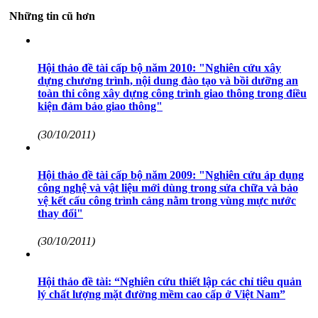
Những tin cũ hơn
Hội thảo đề tài cấp bộ năm 2010: "Nghiên cứu xây
dựng chương trình, nội dung đào tạo và bồi dưỡng an
toàn thi công xây dựng công trình giao thông trong điều
kiện đảm bảo giao thông"
(30/10/2011)
Hội thảo đề tài cấp bộ năm 2009: "Nghiên cứu áp dụng
công nghệ và vật liệu mới dùng trong sửa chữa và bảo
vệ kết cấu công trình cảng nằm trong vùng mực nước
thay đổi"
(30/10/2011)
Hội thảo đề tài: “Nghiên cứu thiết lập các chỉ tiêu quản
lý chất lượng mặt đường mềm cao cấp ở Việt Nam”