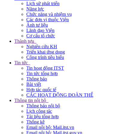
Lịch sử phát triển
Năng lực
Chức năng và nhiệm vụ
Các đơn vị thuộc Viện
Ảnh tư liệu
Lãnh đạo Viện
Cơ cấu tổ chức
Thành tựu
Nghiên cứu KH
Triển khai ứng dụng
Công trình tiêu biểu
Tin tức
Tin hoạt động ITST
Tin tức tổng hợp
Thông báo
Bài viết
Hợp tác quốc tế
CÁC HOẠT ĐỘNG ĐOÀN THỂ
Thông tin nội bộ
Thông báo nội bộ
Lịch công tác
Tài liệu tổng hợp
Thống kê
Email nội bộ: Mail.itst.vn
Email nội bộ: Mail.itst.gov.vn