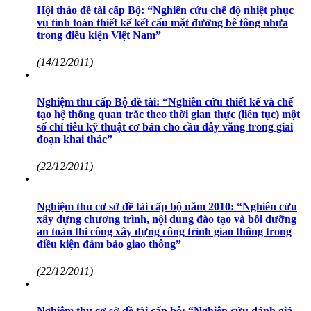
Hội thảo đề tài cấp Bộ: “Nghiên cứu chế độ nhiệt phục
vụ tính toán thiết kế kết cấu mặt đường bê tông nhựa
trong điều kiện Việt Nam”
(14/12/2011)
Nghiệm thu cấp Bộ đề tài: “Nghiên cứu thiết kế và chế
tạo hệ thống quan trắc theo thời gian thực (liên tục) một
số chỉ tiêu kỹ thuật cơ bản cho cầu dây văng trong giai
đoạn khai thác”
(22/12/2011)
Nghiệm thu cơ sở đề tài cấp bộ năm 2010: “Nghiên cứu
xây dựng chương trình, nội dung đào tạo và bồi dưỡng
an toàn thi công xây dựng công trình giao thông trong
điều kiện đảm bảo giao thông”
(22/12/2011)
Nghiệm thu cơ sở đề tài cấp bộ: “Nghiên cứu đánh giá