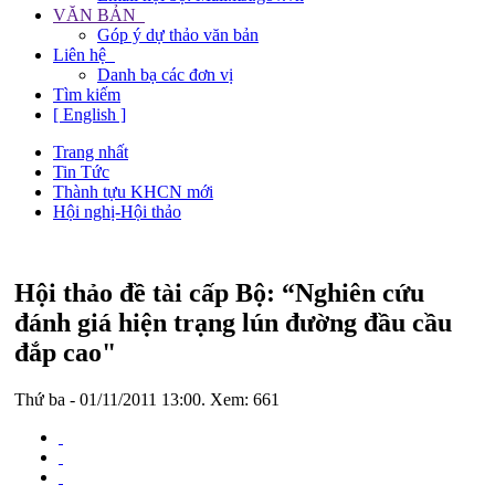
VĂN BẢN
Góp ý dự thảo văn bản
Liên hệ
Danh bạ các đơn vị
Tìm kiếm
[ English ]
Trang nhất
Tin Tức
Thành tựu KHCN mới
Hội nghị-Hội thảo
Hội thảo đề tài cấp Bộ: “Nghiên cứu
đánh giá hiện trạng lún đường đầu cầu
đắp cao"
Thứ ba - 01/11/2011 13:00. Xem: 661