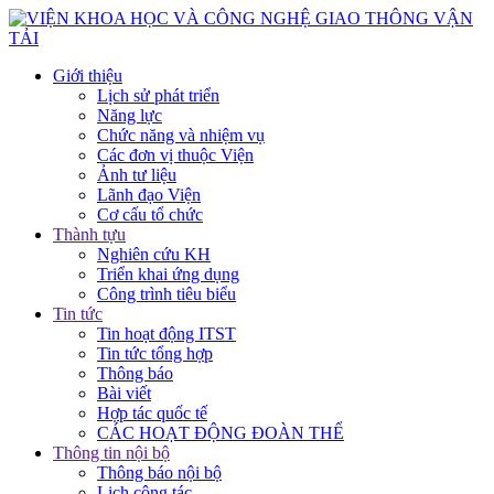
Giới thiệu
Lịch sử phát triển
Năng lực
Chức năng và nhiệm vụ
Các đơn vị thuộc Viện
Ảnh tư liệu
Lãnh đạo Viện
Cơ cấu tổ chức
Thành tựu
Nghiên cứu KH
Triển khai ứng dụng
Công trình tiêu biểu
Tin tức
Tin hoạt động ITST
Tin tức tổng hợp
Thông báo
Bài viết
Hợp tác quốc tế
CÁC HOẠT ĐỘNG ĐOÀN THỂ
Thông tin nội bộ
Thông báo nội bộ
Lịch công tác