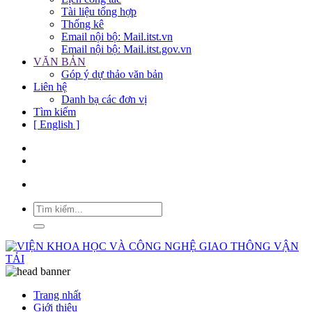
Tài liệu tổng hợp
Thống kê
Email nội bộ: Mail.itst.vn
Email nội bộ: Mail.itst.gov.vn
VĂN BẢN
Góp ý dự thảo văn bản
Liên hệ
Danh bạ các đơn vị
Tìm kiếm
[ English ]
Trang nhất
Giới thiệu