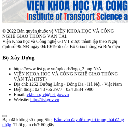
© 2022 Bản quyền thuộc về VIỆN KHOA HỌC VÀ CÔNG
NGHỆ GIAO THÔNG VẬN TẢI.
Viện Khoa học và Công nghệ GTVT được thành lập theo Nghị
định số 96-NĐ ngày 04/10/1956 của Bộ Giao thông và Bưu điện
Bộ Xây Dựng
https://www.itst.gov.vn/uploads/logo_2.png
N/A
VIỆN KHOA HỌC VÀ CÔNG NGHỆ GIAO THÔNG
VẬN TẢI
(
ITST
)
Địa chỉ:
1252 Đường Láng - Đống Đa - Hà Nội - Việt Nam
Điện thoại:
024 3766 3977 - 024 3834 7980
Email:
vkhcn-gtvt@itst.gov.vn
Website:
http://itst.gov.vn
Bạn đã không sử dụng Site,
Bấm vào đây để duy trì trạng thái đăng
nhập
. Thời gian chờ:
60
giây