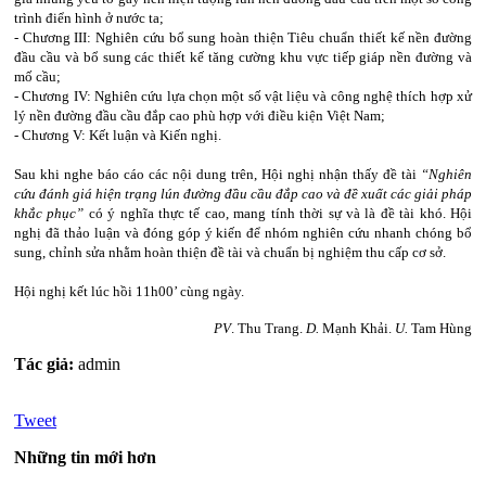
trình điển hình ở nước ta;
- Chương III: Nghiên cứu bổ sung hoàn thiện Tiêu chuẩn thiết kế nền đường
đầu cầu và bổ sung các thiết kế tăng cường khu vực tiếp giáp nền đường và
mố cầu;
- Chương IV: Nghiên cứu lựa chọn một số vật liệu và công nghệ thích hợp xử
lý nền đường đầu cầu đắp cao phù hợp với điều kiện Việt Nam;
- Chương V: Kết luận và Kiến nghị.
Sau khi nghe báo cáo các nội dung trên, Hội nghị nhận thấy đề tài
“Nghiên
cứu đánh giá hiện trạng lún đường đầu cầu đắp cao và đề xuất các giải pháp
khắc phục”
có ý nghĩa thực tế cao, mang tính thời sự và là đề tài khó. Hội
nghị đã thảo luận và đóng góp ý kiến để nhóm nghiên cứu nhanh chóng bổ
sung, chỉnh sửa nhằm hoàn thiện đề tài và chuẩn bị nghiệm thu cấp cơ sở.
Hội nghị kết lúc hồi 11h00’ cùng ngày.
PV
. Thu Trang.
D.
Mạnh Khải.
U.
Tam Hùng
Tác giả:
admin
Tweet
Những tin mới hơn