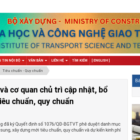
 TIN NỘI BỘ
VĂN BẢN
LIÊN HỆ
TÌM KIẾM
[ ENGLISH ]
Tiêu chuẩn - Quy chuẩn
Bà
à cơ quan chủ trì cập nhật, bổ
tiêu chuẩn, quy chuẩn
g đã ký Quyết định số 1076/QĐ-BGTVT phê duyệt danh mục
 sung, xây dựng mới tiêu chuẩn, quy chuẩn và dự kiến kinh phí
1.