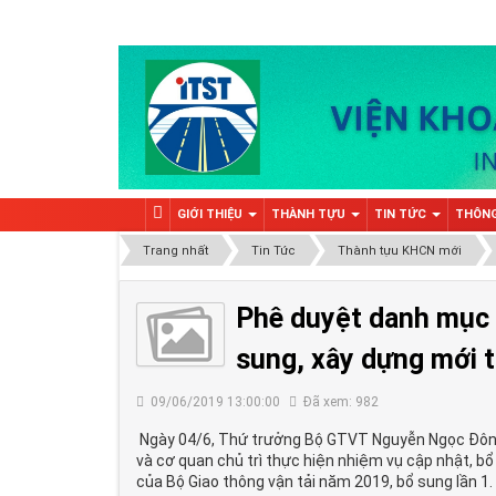
GIỚI THIỆU
THÀNH TỰU
TIN TỨC
THÔNG
Trang nhất
Tin Tức
Thành tựu KHCN mới
Phê duyệt danh mục v
sung, xây dựng mới 
09/06/2019 13:00:00
Đã xem: 982
Ngày 04/6, Thứ trưởng Bộ GTVT Nguyễn Ngọc Đôn
và cơ quan chủ trì thực hiện nhiệm vụ cập nhật, bổ
của Bộ Giao thông vận tải năm 2019, bổ sung lần 