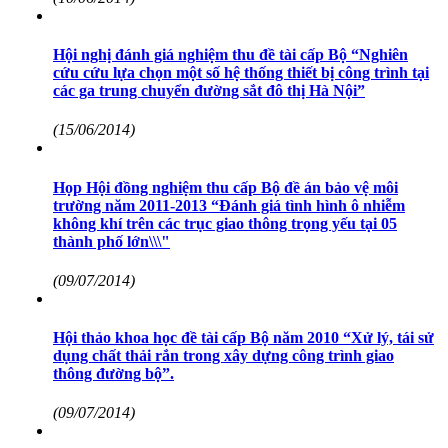
Hội nghị đánh giá nghiệm thu đề tài cấp Bộ “Nghiên
cứu cứu lựa chọn một số hệ thống thiết bị công trình tại
các ga trung chuyển đường sắt đô thị Hà Nội”
(15/06/2014)
Họp Hội đồng nghiệm thu cấp Bộ đề án bảo vệ môi
trường năm 2011-2013 “Đánh giá tình hình ô nhiễm
không khí trên các trục giao thông trọng yếu tại 05
thành phố lớn\\\"
(09/07/2014)
Hội thảo khoa học đề tài cấp Bộ năm 2010 “Xử lý, tái sử
dụng chất thải rắn trong xây dựng công trình giao
thông đường bộ”.
(09/07/2014)