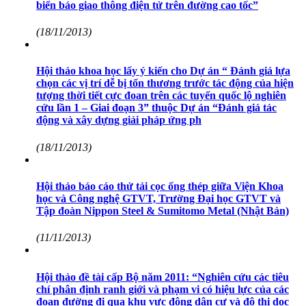
biển báo giao thông điện tử trên đường cao tốc”
(18/11/2013)
Hội thảo khoa học lấy ý kiến cho Dự án “ Đánh giá lựa
chọn các vị trí dễ bị tổn thương trước tác động của hiện
tượng thời tiết cực đoan trên các tuyến quốc lộ nghiên
cứu lần 1 – Giai đoạn 3” thuộc Dự án “Đánh giá tác
động và xây dựng giải pháp ứng ph
(18/11/2013)
Hội thảo báo cáo thử tải cọc ống thép giữa Viện Khoa
học và Công nghệ GTVT, Trường Đại học GTVT và
Tập đoàn Nippon Steel & Sumitomo Metal (Nhật Bản)
(11/11/2013)
Hội thảo đề tài cấp Bộ năm 2011: “Nghiên cứu các tiêu
chí phân định ranh giới và phạm vi có hiệu lực của các
đoạn đường đi qua khu vực đông dân cư và đô thị dọc