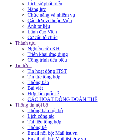
Lịch sử phát triển
Năng lực
Chức năng và nhiệm vụ
Các đơn vị thuộc Viện
Ảnh tư liệu
Lãnh đạo Viện
Cơ cấu tổ chức
Thành tựu
Nghiên cứu KH
Triển khai ứng dụng
Công trình tiêu biểu
Tin tức
Tin hoạt động ITST
Tin tức tổng hợp
Thông báo
Bài viết
Hợp tác quốc tế
CÁC HOẠT ĐỘNG ĐOÀN THỂ
Thông tin nội bộ
Thông báo nội bộ
Lịch công tác
Tài liệu tổng hợp
Thống kê
Email nội bộ: Mail.itst.vn
Email nội bộ: Mail.itst.gov.vn