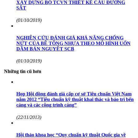
XÂY DỰNG BỘ TCVN THIẾT KẾ CẦU ĐƯỜNG
SẮT
(01/10/2019)
NGHIÊN CỨU ĐÁNH GIÁ KHẢ NĂNG CHỐNG
NỨT CỦA BÊ TÔNG NHỰA THEO MÔ HÌNH UỐN
DẦM BÁN NGUYỆT SCB
(01/10/2019)
Những tin cũ hơn
Họp Hội đồng đánh giá cấp cơ sở Tiêu chuẩn Việt Nam
năm 2012 “Tiêu chuẩn kỹ thuật khai thác và bảo trì bến
cảng và các công trình cảng”
(22/11/2013)
Hội thảo khoa học “Quy chuẩn kỹ thuật Quốc gia về