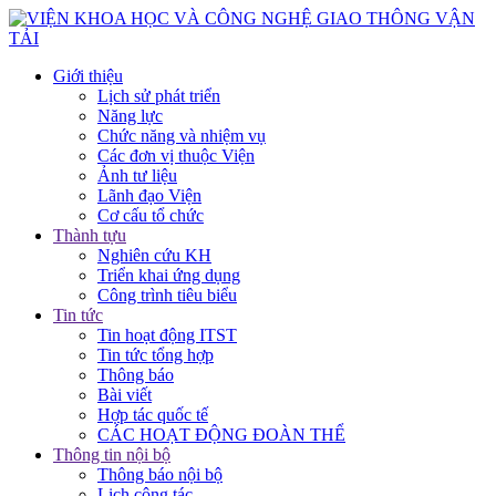
Giới thiệu
Lịch sử phát triển
Năng lực
Chức năng và nhiệm vụ
Các đơn vị thuộc Viện
Ảnh tư liệu
Lãnh đạo Viện
Cơ cấu tổ chức
Thành tựu
Nghiên cứu KH
Triển khai ứng dụng
Công trình tiêu biểu
Tin tức
Tin hoạt động ITST
Tin tức tổng hợp
Thông báo
Bài viết
Hợp tác quốc tế
CÁC HOẠT ĐỘNG ĐOÀN THỂ
Thông tin nội bộ
Thông báo nội bộ
Lịch công tác