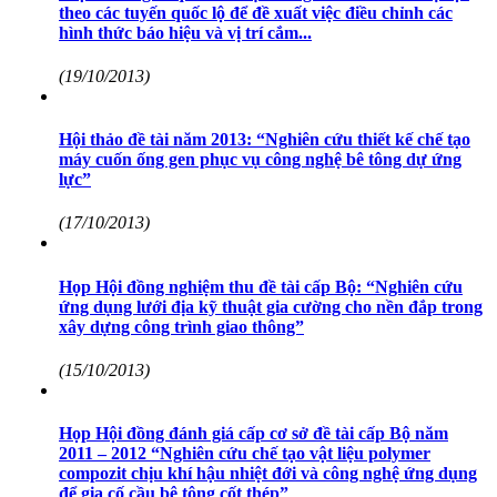
theo các tuyến quốc lộ để đề xuất việc điều chỉnh các
hình thức báo hiệu và vị trí cắm...
(19/10/2013)
Hội thảo đề tài năm 2013: “Nghiên cứu thiết kế chế tạo
máy cuốn ống gen phục vụ công nghệ bê tông dự ứng
lực”
(17/10/2013)
Họp Hội đồng nghiệm thu đề tài cấp Bộ: “Nghiên cứu
ứng dụng lưới địa kỹ thuật gia cường cho nền đắp trong
xây dựng công trình giao thông”
(15/10/2013)
Họp Hội đồng đánh giá cấp cơ sở đề tài cấp Bộ năm
2011 – 2012 “Nghiên cứu chế tạo vật liệu polymer
compozit chịu khí hậu nhiệt đới và công nghệ ứng dụng
để gia cố cầu bê tông cốt thép”