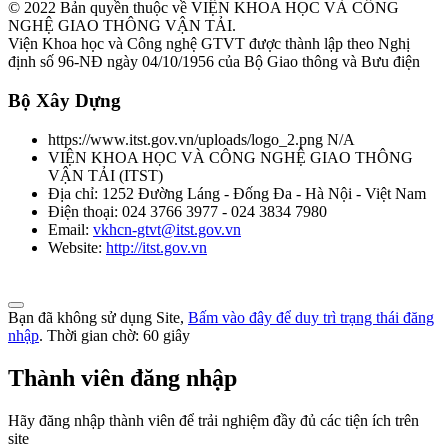
© 2022 Bản quyền thuộc về VIỆN KHOA HỌC VÀ CÔNG
NGHỆ GIAO THÔNG VẬN TẢI.
Viện Khoa học và Công nghệ GTVT được thành lập theo Nghị
định số 96-NĐ ngày 04/10/1956 của Bộ Giao thông và Bưu điện
Bộ Xây Dựng
https://www.itst.gov.vn/uploads/logo_2.png
N/A
VIỆN KHOA HỌC VÀ CÔNG NGHỆ GIAO THÔNG
VẬN TẢI
(
ITST
)
Địa chỉ:
1252 Đường Láng - Đống Đa - Hà Nội - Việt Nam
Điện thoại:
024 3766 3977 - 024 3834 7980
Email:
vkhcn-gtvt@itst.gov.vn
Website:
http://itst.gov.vn
Bạn đã không sử dụng Site,
Bấm vào đây để duy trì trạng thái đăng
nhập
. Thời gian chờ:
60
giây
Thành viên đăng nhập
Hãy đăng nhập thành viên để trải nghiệm đầy đủ các tiện ích trên
site