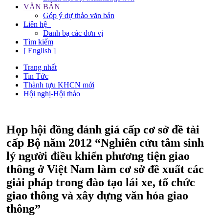
VĂN BẢN
Góp ý dự thảo văn bản
Liên hệ
Danh bạ các đơn vị
Tìm kiếm
[ English ]
Trang nhất
Tin Tức
Thành tựu KHCN mới
Hội nghị-Hội thảo
Họp hội đồng đánh giá cấp cơ sở đề tài
cấp Bộ năm 2012 “Nghiên cứu tâm sinh
lý người điều khiển phương tiện giao
thông ở Việt Nam làm cơ sở đề xuất các
giải pháp trong đào tạo lái xe, tổ chức
giao thông và xây dựng văn hóa giao
thông”