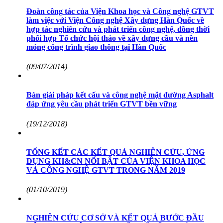
Đoàn công tác của Viện Khoa học và Công nghệ GTVT
làm việc với Viện Công nghệ Xây dựng Hàn Quốc về
hợp tác nghiên cứu và phát triển công nghệ, đồng thời
phối hợp Tổ chức hội thảo về xây dựng cầu và nền
móng công trình giao thông tại Hàn Quốc
(09/07/2014)
Bàn giải pháp kết cấu và công nghệ mặt đường Asphalt
đáp ứng yêu cầu phát triển GTVT bền vững
(19/12/2018)
TỔNG KẾT CÁC KẾT QUẢ NGHIÊN CỨU, ỨNG
DỤNG KH&CN NỔI BẬT CỦA VIỆN KHOA HỌC
VÀ CÔNG NGHỆ GTVT TRONG NĂM 2019
(01/10/2019)
NGHIÊN CỨU CƠ SỞ VÀ KẾT QUẢ BƯỚC ĐẦU