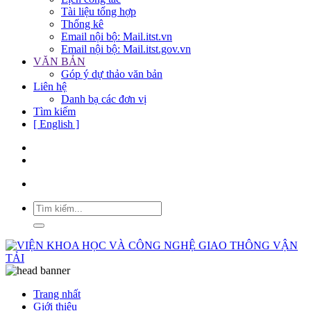
Tài liệu tổng hợp
Thống kê
Email nội bộ: Mail.itst.vn
Email nội bộ: Mail.itst.gov.vn
VĂN BẢN
Góp ý dự thảo văn bản
Liên hệ
Danh bạ các đơn vị
Tìm kiếm
[ English ]
Trang nhất
Giới thiệu