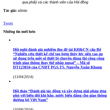
qua phải) và các thành viên của Hội đồng
Tác giả:
admin
Tweet
Những tin mới hơn
Hội nghị đánh giá nghiệm thu đề tài KH&CN cấp Bộ
“Nghiên cứu thiết kế chế tạo bơm thủy lực siêu cao áp
sử dụng trên một số thiết bị chuyên dùng thi công công
trình giao thông thay thế nhập ngoại” – Mã số
DT123034 của CNĐT PGS.TS. Nguyễn Xuân Khang
(13/04/2014)
Hội thảo “Đánh giá tác động và xây dựng giải pháp ứng
phó với biến đổi khí hậu, nước biển dâng cho giao thông
đường bộ Việt Nam”
(10/06/2014)