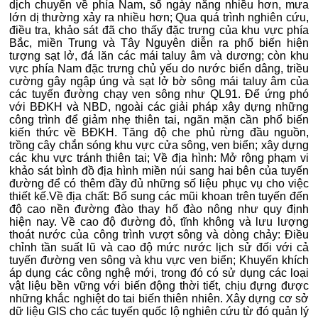
dịch chuyển về phía Nam, số ngày nắng nhiều hơn, mưa
lớn dị thường xảy ra nhiều hơn; Qua quá trình nghiên cứu,
điều tra, khảo sát đã cho thấy đặc trưng của khu vực phía
Bắc, miền Trung và Tây Nguyên diễn ra phố biến hiện
tượng sạt lở, đá lăn các mái taluy âm và dương; còn khu
vực phía Nam đặc trưng chủ yếu do nước biển dâng, triều
cường gây ngập úng và sạt lở bờ sông mái taluy âm của
các tuyến đường chạy ven sông như QL91. Để ứng phó
với BĐKH và NBD, ngoài các giải pháp xây dựng những
công trình để giảm nhẹ thiên tai, ngăn mặn cần phổ biến
kiến thức về BĐKH. Tăng độ che phủ rừng đầu nguồn,
trồng cây chắn sóng khu vực cửa sông, ven biển; xây dựng
các khu vực tránh thiên tai; Về địa hình: Mở rộng phạm vi
khảo sát bình đồ địa hình miền núi sang hai bên của tuyến
đường để có thêm đầy đủ những số liệu phục vụ cho việc
thiết kế.Về địa chất: Bổ sung các mũi khoan trên tuyến đến
độ cao nền đường đào thay hố đào nông như quy định
hiện nay. Về cao độ đường đỏ, tĩnh không và lưu lượng
thoát nước của công trình vượt sông và dòng chảy: Điều
chỉnh tần suất lũ và cao độ mức nước lịch sử đối với cả
tuyến đường ven sông và khu vực ven biển; Khuyến khích
áp dụng các công nghệ mới, trong đó có sử dụng các loại
vật liệu bền vững với biến động thời tiết, chịu đựng được
những khắc nghiệt do tai biến thiên nhiên. Xây dựng cơ sở
dữ liệu GIS cho các tuyến quốc lộ nghiên cứu từ đó quản lý