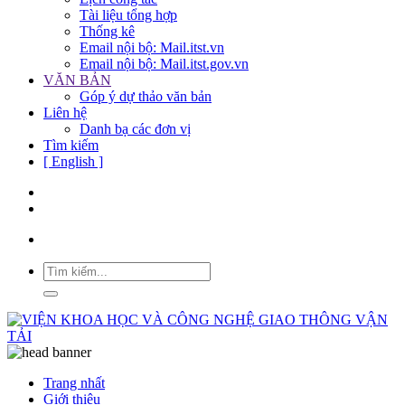
Tài liệu tổng hợp
Thống kê
Email nội bộ: Mail.itst.vn
Email nội bộ: Mail.itst.gov.vn
VĂN BẢN
Góp ý dự thảo văn bản
Liên hệ
Danh bạ các đơn vị
Tìm kiếm
[ English ]
Trang nhất
Giới thiệu