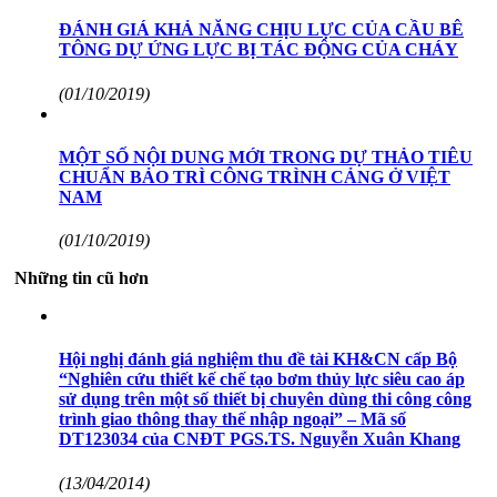
ĐÁNH GIÁ KHẢ NĂNG CHỊU LỰC CỦA CẦU BÊ
TÔNG DỰ ỨNG LỰC BỊ TÁC ĐỘNG CỦA CHÁY
(01/10/2019)
MỘT SỐ NỘI DUNG MỚI TRONG DỰ THẢO TIÊU
CHUẨN BẢO TRÌ CÔNG TRÌNH CẢNG Ở VIỆT
NAM
(01/10/2019)
Những tin cũ hơn
Hội nghị đánh giá nghiệm thu đề tài KH&CN cấp Bộ
“Nghiên cứu thiết kế chế tạo bơm thủy lực siêu cao áp
sử dụng trên một số thiết bị chuyên dùng thi công công
trình giao thông thay thế nhập ngoại” – Mã số
DT123034 của CNĐT PGS.TS. Nguyễn Xuân Khang
(13/04/2014)