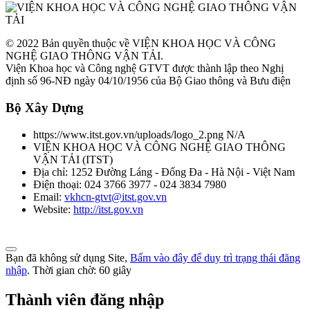
© 2022 Bản quyền thuộc về VIỆN KHOA HỌC VÀ CÔNG
NGHỆ GIAO THÔNG VẬN TẢI.
Viện Khoa học và Công nghệ GTVT được thành lập theo Nghị
định số 96-NĐ ngày 04/10/1956 của Bộ Giao thông và Bưu điện
Bộ Xây Dựng
https://www.itst.gov.vn/uploads/logo_2.png
N/A
VIỆN KHOA HỌC VÀ CÔNG NGHỆ GIAO THÔNG
VẬN TẢI
(
ITST
)
Địa chỉ:
1252 Đường Láng - Đống Đa - Hà Nội - Việt Nam
Điện thoại:
024 3766 3977 - 024 3834 7980
Email:
vkhcn-gtvt@itst.gov.vn
Website:
http://itst.gov.vn
Bạn đã không sử dụng Site,
Bấm vào đây để duy trì trạng thái đăng
nhập
. Thời gian chờ:
60
giây
Thành viên đăng nhập