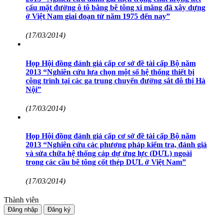
cấu mặt đường ô tô bằng bê tông xi măng đã xây dựng
ở Việt Nam giai đoạn từ năm 1975 đến nay”
(17/03/2014)
Họp Hội đồng đánh giá cấp cơ sở đề tài cấp Bộ năm
2013 “Nghiên cứu lựa chọn một số hệ thống thiết bị
công trình tại các ga trung chuyển đường sắt đô thị Hà
Nội”
(17/03/2014)
Họp Hội đồng đánh giá cấp cơ sở đề tài cấp Bộ năm
2013 “Nghiên cứu các phương pháp kiểm tra, đánh giá
và sửa chữa hệ thống cáp dự ứng lực (DƯL) ngoài
trong các cầu bê tông cốt thép DƯL ở Việt Nam”
(17/03/2014)
Thành viên
Đăng nhập
Đăng ký