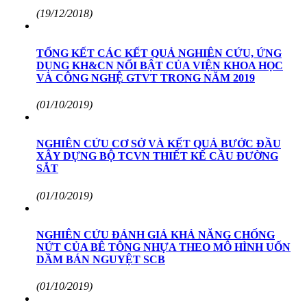
(19/12/2018)
TỔNG KẾT CÁC KẾT QUẢ NGHIÊN CỨU, ỨNG
DỤNG KH&CN NỔI BẬT CỦA VIỆN KHOA HỌC
VÀ CÔNG NGHỆ GTVT TRONG NĂM 2019
(01/10/2019)
NGHIÊN CỨU CƠ SỞ VÀ KẾT QUẢ BƯỚC ĐẦU
XÂY DỰNG BỘ TCVN THIẾT KẾ CẦU ĐƯỜNG
SẮT
(01/10/2019)
NGHIÊN CỨU ĐÁNH GIÁ KHẢ NĂNG CHỐNG
NỨT CỦA BÊ TÔNG NHỰA THEO MÔ HÌNH UỐN
DẦM BÁN NGUYỆT SCB
(01/10/2019)