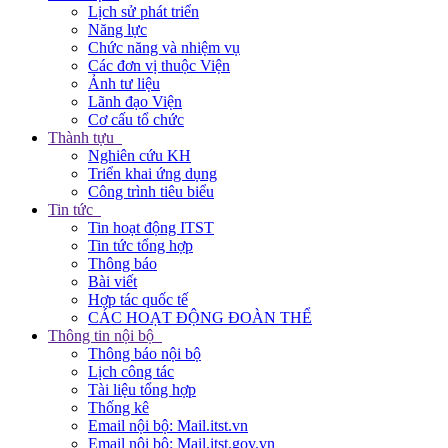
Lịch sử phát triển
Năng lực
Chức năng và nhiệm vụ
Các đơn vị thuộc Viện
Ảnh tư liệu
Lãnh đạo Viện
Cơ cấu tổ chức
Thành tựu
Nghiên cứu KH
Triển khai ứng dụng
Công trình tiêu biểu
Tin tức
Tin hoạt động ITST
Tin tức tổng hợp
Thông báo
Bài viết
Hợp tác quốc tế
CÁC HOẠT ĐỘNG ĐOÀN THỂ
Thông tin nội bộ
Thông báo nội bộ
Lịch công tác
Tài liệu tổng hợp
Thống kê
Email nội bộ: Mail.itst.vn
Email nội bộ: Mail.itst.gov.vn