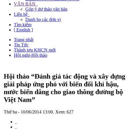
VĂN BẢN
Góp ý dự thảo văn bản
Liên hệ
Danh bạ các đơn vị
Tìm kiếm
[ English ]
Trang nhất
Tin Tức
Thành tựu KHCN mới
Hội nghị-Hội thảo
Hội thảo “Đánh giá tác động và xây dựng
giải pháp ứng phó với biến đổi khí hậu,
nước biển dâng cho giao thông đường bộ
Việt Nam”
Thứ ba - 10/06/2014 13:00. Xem: 627