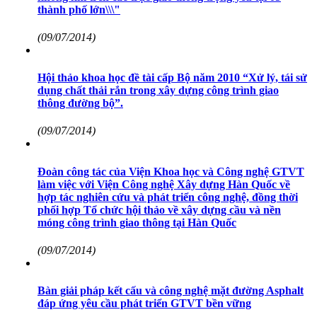
thành phố lớn\\\"
(09/07/2014)
Hội thảo khoa học đề tài cấp Bộ năm 2010 “Xử lý, tái sử
dụng chất thải rắn trong xây dựng công trình giao
thông đường bộ”.
(09/07/2014)
Đoàn công tác của Viện Khoa học và Công nghệ GTVT
làm việc với Viện Công nghệ Xây dựng Hàn Quốc về
hợp tác nghiên cứu và phát triển công nghệ, đồng thời
phối hợp Tổ chức hội thảo về xây dựng cầu và nền
móng công trình giao thông tại Hàn Quốc
(09/07/2014)
Bàn giải pháp kết cấu và công nghệ mặt đường Asphalt
đáp ứng yêu cầu phát triển GTVT bền vững