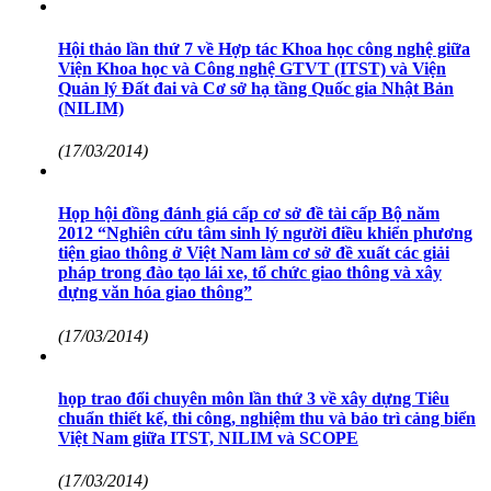
Hội thảo lần thứ 7 về Hợp tác Khoa học công nghệ giữa
Viện Khoa học và Công nghệ GTVT (ITST) và Viện
Quản lý Đất đai và Cơ sở hạ tầng Quốc gia Nhật Bản
(NILIM)
(17/03/2014)
Họp hội đồng đánh giá cấp cơ sở đề tài cấp Bộ năm
2012 “Nghiên cứu tâm sinh lý người điều khiển phương
tiện giao thông ở Việt Nam làm cơ sở đề xuất các giải
pháp trong đào tạo lái xe, tổ chức giao thông và xây
dựng văn hóa giao thông”
(17/03/2014)
họp trao đổi chuyên môn lần thứ 3 về xây dựng Tiêu
chuẩn thiết kế, thi công, nghiệm thu và bảo trì cảng biển
Việt Nam giữa ITST, NILIM và SCOPE
(17/03/2014)