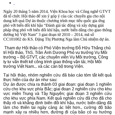
Ngày 20 tháng 5 năm 2014, Viện Khoa học và Công nghê GTVT
đã tổ chức Hội thảo để xin ý góp ý của các chuyên gia cho nội
dung kết quả Dự án thuộc chương trình mục tiêu quốc gia ứng
phó với biến đổi khí hậu “Đánh giá tác động và xây dựng giải
pháp ứng phó với biến đổi khí hậu, nước biển dâng cho giao thông
đường bộ Việt Nam” 3 giai đoạn từ 2010 – 2014, mã số
CC101002 do KS. Đặng Thị Phương Nga làm Chủ nhiệm dự án.
Tham dự Hội thảo có Phó Viện trưởng Đỗ Hữu Thắng chủ
trì Hội thảo, ThS. Trần Ánh Dương Phó vụ trưởng Vụ Môi
trường – Bộ GTVT, các chuyên viên Vụ Môi trường, Công
ty tư vấn thiết kế công trình giao thông vận tải, Hội Môi
trường Việt Nam... và các cán bộ trong Viện.
Tại hội thảo, nhóm nghiên cứu đã báo cáo tóm tắt kết quả
thực hiện của dự án như sau:
Dự án được chia ra thành 03 giai đoạn: giai đoạn 1 nghiên
cứu cho khu vực phía Bắc; giai đoạn 2 nghiên cứu cho khu
vực miền Trung và Tây Nguyên; giai đoạn 3 nghiên cứu
cho khu vực phía Nam. Kết quả nghiên cứu đã cho đã cho
thấy rõ và khẳng định biến đổi khí hậu, nước biển dâng đã
làm cho thiên tai ngày càng ác liệt hơn., cường độ bão
mạnh xảy ra nhiều hơn, đường đi của bão có xu hướng