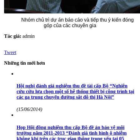
Nhóm chủ trì dự án báo cáo và tiếp thu ý kiến đóng
góp của các chuyên gia
Tác giả:
admin
Tweet
Những tin mới hơn
Hội nghị đánh giá nghiệm thu đề tài cấp Bộ “Nghiên
cứu cứu lựa chọn một số hệ thống thiết bị công trình tại
các ga trung chuyển đường sắt đô thị Hà Nội”
(15/06/2014)
Họp Hội đồng nghiệm thu cấp Bộ đề án bảo vệ môi
trường năm 2011-2013 “Đánh giá tình hình ô nhiễm
không khí trên các trục giao thông trọng yếu tại 05