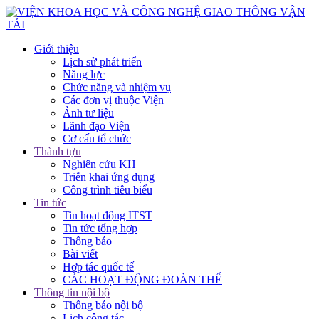
Giới thiệu
Lịch sử phát triển
Năng lực
Chức năng và nhiệm vụ
Các đơn vị thuộc Viện
Ảnh tư liệu
Lãnh đạo Viện
Cơ cấu tổ chức
Thành tựu
Nghiên cứu KH
Triển khai ứng dụng
Công trình tiêu biểu
Tin tức
Tin hoạt động ITST
Tin tức tổng hợp
Thông báo
Bài viết
Hợp tác quốc tế
CÁC HOẠT ĐỘNG ĐOÀN THỂ
Thông tin nội bộ
Thông báo nội bộ
Lịch công tác