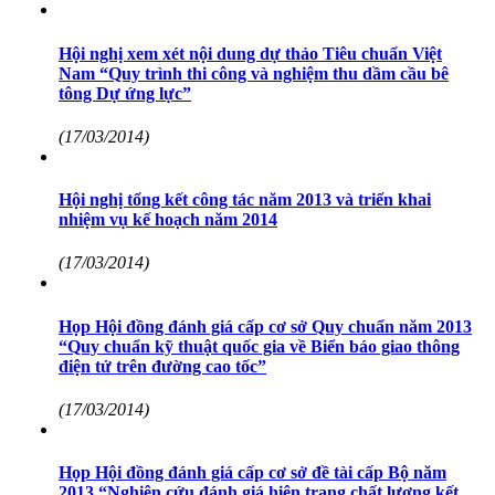
Hội nghị xem xét nội dung dự thảo Tiêu chuẩn Việt
Nam “Quy trình thi công và nghiệm thu dầm cầu bê
tông Dự ứng lực”
(17/03/2014)
Hội nghị tổng kết công tác năm 2013 và triển khai
nhiệm vụ kế hoạch năm 2014
(17/03/2014)
Họp Hội đồng đánh giá cấp cơ sở Quy chuẩn năm 2013
“Quy chuẩn kỹ thuật quốc gia về Biển báo giao thông
điện tử trên đường cao tốc”
(17/03/2014)
Họp Hội đồng đánh giá cấp cơ sở đề tài cấp Bộ năm
2013 “Nghiên cứu đánh giá hiện trạng chất lượng kết