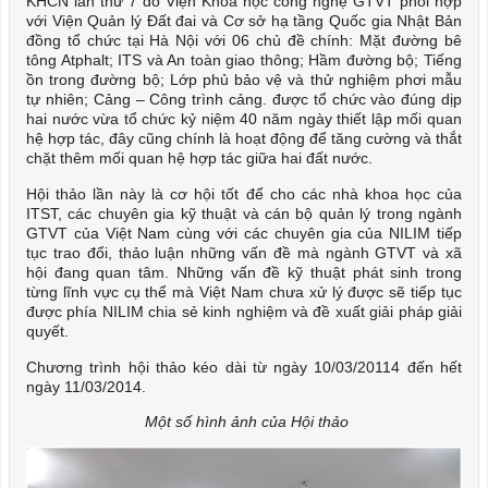
KHCN lần thứ 7 do Viện Khoa học công nghệ GTVT phối hợp
với Viện Quản lý Đất đai và Cơ sở hạ tầng Quốc gia Nhật Bản
đồng tổ chức tại Hà Nội với 06 chủ đề chính: Mặt đường bê
tông Atphalt; ITS và An toàn giao thông; Hầm đường bộ; Tiếng
ồn trong đường bộ; Lớp phủ bảo vệ và thử nghiệm phơi mẫu
tự nhiên; Cảng – Công trình cảng. được tổ chức vào đúng dịp
hai nước vừa tổ chức kỷ niệm 40 năm ngày thiết lập mối quan
hệ hợp tác, đây cũng chính là hoạt động để tăng cường và thắt
chặt thêm mối quan hệ hợp tác giữa hai đất nước.
Hội thảo lần này là cơ hội tốt để cho các nhà khoa học của
ITST, các chuyên gia kỹ thuật và cán bộ quản lý trong ngành
GTVT của Việt Nam cùng với các chuyên gia của NILIM tiếp
tục trao đổi, thảo luận những vấn đề mà ngành GTVT và xã
hội đang quan tâm. Những vấn đề kỹ thuật phát sinh trong
từng lĩnh vực cụ thể mà Việt Nam chưa xử lý được sẽ tiếp tục
được phía NILIM chia sẻ kinh nghiệm và đề xuất giải pháp giải
quyết.
Chương trình hội thảo kéo dài từ ngày 10/03/20114 đến hết
ngày 11/03/2014.
Một số hình ảnh của Hội thảo