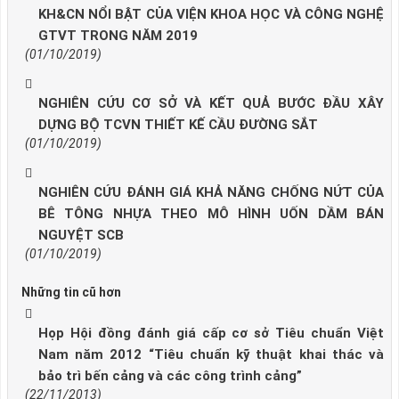
KH&CN NỔI BẬT CỦA VIỆN KHOA HỌC VÀ CÔNG NGHỆ
GTVT TRONG NĂM 2019
(01/10/2019)
NGHIÊN CỨU CƠ SỞ VÀ KẾT QUẢ BƯỚC ĐẦU XÂY
DỰNG BỘ TCVN THIẾT KẾ CẦU ĐƯỜNG SẮT
(01/10/2019)
NGHIÊN CỨU ĐÁNH GIÁ KHẢ NĂNG CHỐNG NỨT CỦA
BÊ TÔNG NHỰA THEO MÔ HÌNH UỐN DẦM BÁN
NGUYỆT SCB
(01/10/2019)
Những tin cũ hơn
Họp Hội đồng đánh giá cấp cơ sở Tiêu chuẩn Việt
Nam năm 2012 “Tiêu chuẩn kỹ thuật khai thác và
bảo trì bến cảng và các công trình cảng”
(22/11/2013)