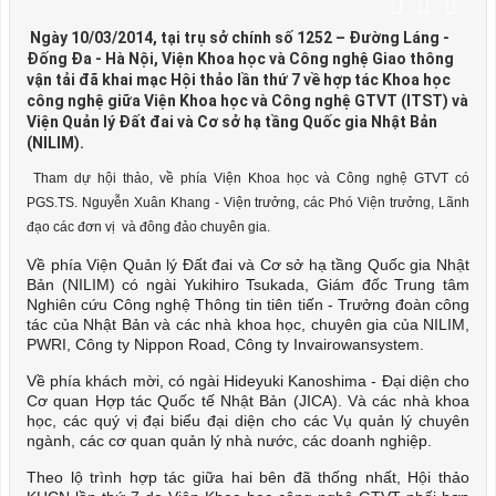
Ngày 10/03/2014, tại trụ sở chính số 1252 – Đường Láng -
Đống Đa - Hà Nội, Viện Khoa học và Công nghệ Giao thông
vận tải đã khai mạc Hội thảo lần thứ 7 về hợp tác Khoa học
công nghệ giữa Viện Khoa học và Công nghệ GTVT (ITST) và
Viện Quản lý Đất đai và Cơ sở hạ tầng Quốc gia Nhật Bản
(NILIM).
Tham dự hội thảo, về phía Viện Khoa học và Công nghệ GTVT có
PGS.TS. Nguyễn Xuân Khang - Viện trưởng, các Phó Viện trưởng, Lãnh
đạo các đơn vị và đông đảo chuyên gia.
Về phía Viện Quản lý Đất đai và Cơ sở hạ tầng Quốc gia Nhật
Bản (NILIM) có ngài Yukihiro Tsukada, Giám đốc Trung tâm
Nghiên cứu Công nghệ Thông tin tiên tiến - Trưởng đoàn công
tác của Nhật Bản và các nhà khoa học, chuyên gia của NILIM,
PWRI, Công ty Nippon Road, Công ty Invairowansystem.
Về phía khách mời, có ngài Hideyuki Kanoshima - Đại diện cho
Cơ quan Hợp tác Quốc tế Nhật Bản (JICA). Và các nhà khoa
học, các quý vị đại biểu đại diện cho các Vụ quản lý chuyên
ngành, các cơ quan quản lý nhà nước, các doanh nghiệp.
Theo lộ trình hợp tác giữa hai bên đã thống nhất, Hội thảo